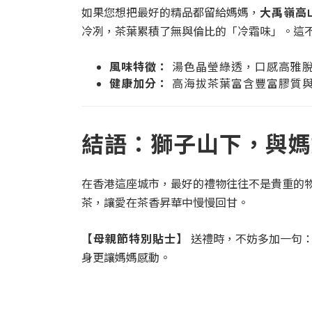
如果您想把最好的精品都留給媽媽，
大禹嶺高
冷冽，茶葉累積了無與倫比的「冷霜味」。這
風味特徵：
湯色晶瑩綠透，口感高雅
健康加分：
高海拔茶葉富含豐富膠質
結語：獅子山下，與媽
在香港這座城市，最好的禮物往往不是貴重的
茶，讓愛在茶香昇華中慢慢回甘。
【母親節特別貼士】
送禮時，不妨多加一句：
身更讓媽媽感動。