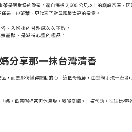
山茶
是殿堂級的致敬。產自海拔 2,600 公尺以上的巔峰茶區，因
不僅是一包茶葉，更代表了對母親最崇高的敬意。
脫俗，入喉後的甘甜感久久不散。
與氨基酸，是滋補心靈的極品。
媽分享那一抹台灣清香
物品，而是那份懂得體貼的心。這個母親節，由您親手泡一壺 獅
「媽，飲完呢杯茶再休息啦，我嚟洗碗。」這句話，往往比禮