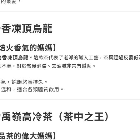
媽的最愛。
焙香凍頂烏龍
焙火香氣的媽媽】
焙香凍頂烏龍
。這款茶代表了老派的職人工藝，茶葉經過反覆低
性不寒，對於餐後消滯、去油膩非常有幫助。
香氣，餘韻悠長持久。
對溫和，適合各類體質飲用。
：大禹嶺高冷茶（茶中之王）
品茶的偉大媽媽】