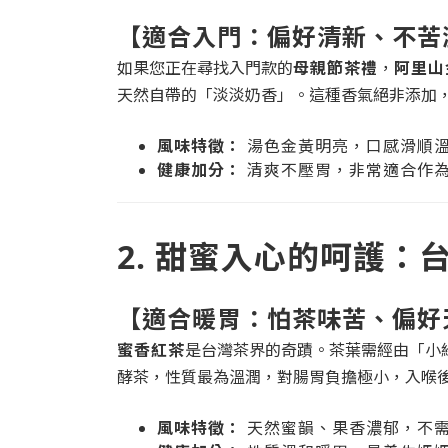
【適合入門：偏好清新、不苦
如果您正在尋找入門款的
母親節茶禮
，
阿里山
天然自帶的「淡淡奶香」。這種香氣絕非添加
風味特徵：
湯色金黃明亮，口感滑順
健康加分：
清爽不壓胃，非常適合作
2. 甜蜜入心的呵護：
【適合暖胃：怕茶味苦、偏好
蜜香紅茶
是台灣茶界的奇蹟。茶葉需經由「小
酵茶，性質最為溫潤，對腸胃負擔極小，入喉
風味特徵：
天然蜜韻、果香濃郁，不