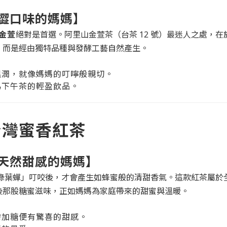
澀口味的媽媽】
金萱
絕對是首選。阿里山金萱茶（台茶 12 號）最迷人之處，在
，而是經由獨特品種與發酵工藝自然產生。
溫潤，就像媽媽的叮嚀般親切。
為下午茶的輕盈飲品。
台灣蜜香紅茶
天然甜感的媽媽】
綠葉蟬」叮咬後，才會產生如蜂蜜般的清甜香氣。這款紅茶屬於
後那股糖蜜滋味，正如媽媽為家庭帶來的甜蜜與溫暖。
需加糖便有驚喜的甜感。