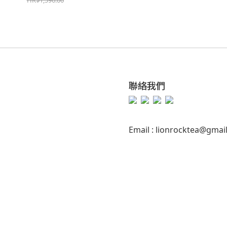
聯絡我們
Email : lionrocktea@gmai
|
私隱權政策
|
條款及細則
| 2022 ©LionRockTea
退換貨政策