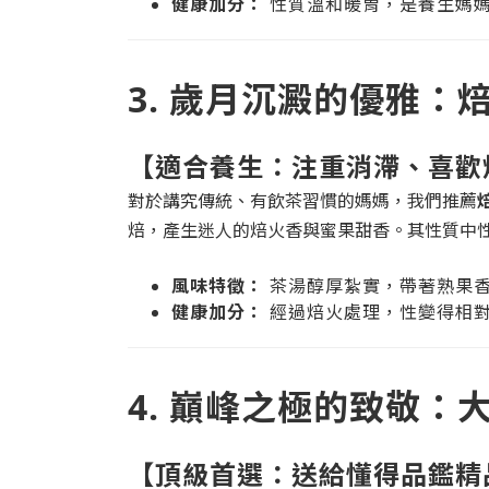
健康加分：
性質溫和暖胃，是養生媽
3. 歲月沉澱的優雅：
【適合養生：注重消滯、喜歡
對於講究傳統、有飲茶習慣的媽媽，我們推薦
焙，產生迷人的焙火香與蜜果甜香。其性質中
風味特徵：
茶湯醇厚紮實，帶著熟果
健康加分：
經過焙火處理，性變得相
4. 巔峰之極的致敬
【頂級首選：送給懂得品鑑精