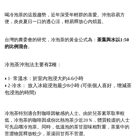
喝冷泡茶的這股趨勢，近年深受年輕群的喜愛。沖泡容易方
便，炎炎夏日一口的透心涼，輕易釋放心內煩囂。
台灣的農委會的研究，冷泡茶的黃金公式為：
茶葉與水以1:50
的比例混合
。
2
冷泡茶沖泡法主要有
種：
◐1· 常溫水：於室內泡浸大約4-6小時
◐2·冷水： 放入冰箱浸泡最少8小時 (可依個人喜好，增減茶
包浸泡的時間)
冷泡茶特別適合對咖啡因敏感的人士。由於兒茶素萃取率較
低，冷泡茶的咖啡因成份比熱泡茶少近20％，體質較虛的人士
可先品嚐冷泡茶。同時，低溫泡的茶甘甜味相對重，茶葉中的
苦澀物質釋放較少，茶湯回甘而不苦澀。